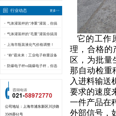
行业动态
更多>>
·
气体灌装秤的“净重”灌装，你搞
明白了吗？
·
气体灌装秤的“毛重”灌装你搞清
它的工作
楚了吗？
·
上海市瓶装液化气价格调整！
理，合格的
·
“称”霸未来：工业电子称重设备
区，为批量
的“智”与“重”
·
防爆电子秤vs隔爆电子秤，你选
那自动检重
对了吗？
入进料输送
要求的速度
一件产品在
公司地址：上海市浦东新区川沙路
外部信号，
3509弄61号