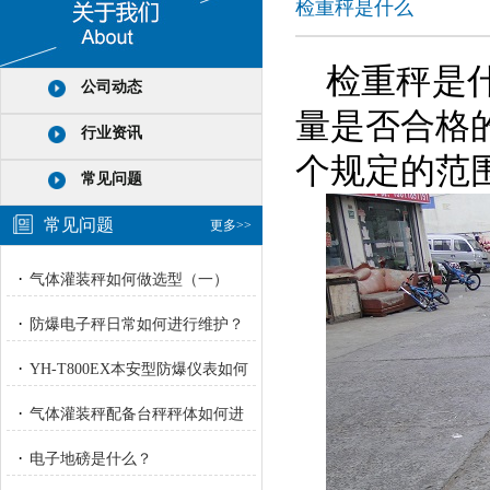
检重秤是什么
检重秤是
公司动态
量是否合格
行业资讯
个规定的范
常见问题
常见问题
更多>>
·
气体灌装秤如何做选型（一）
·
防爆电子秤日常如何进行维护？
·
YH-T800EX本安型防爆仪表如何
进行校正？
·
气体灌装秤配备台秤秤体如何进
行重量校正标定？
·
电子地磅是什么？