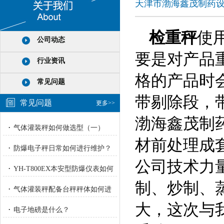
天津市渤海鑫茂制药
检重秤
使
公司动态
要是对产品
行业资讯
格的产品时
常见问题
带剔除段，
常见问题
更多>>
渤海鑫茂制
·
气体灌装秤如何做选型（一）
材前处理成
·
防爆电子秤日常如何进行维护？
公司技术力
·
YH-T800EX本安型防爆仪表如何
制、炒制、
进行校正？
·
气体灌装秤配备台秤秤体如何进
行重量校正标定？
大，这次与
·
电子地磅是什么？