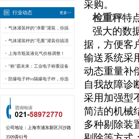
采购。
行业动态
更多>>
检重秤
特
·
强大的数
气体灌装秤的“净重”灌装，你搞
明白了吗？
·
气体灌装秤的“毛重”灌装你搞清
据，方便客
楚了吗？
·
上海市瓶装液化气价格调整！
输送系统采
·
“称”霸未来：工业电子称重设备
动态重量补
的“智”与“重”
·
防爆电子秤vs隔爆电子秤，你选
自我故障诊
对了吗？
采用加强型不
简洁的机械
多种剔除装
公司地址：上海市浦东新区川沙路
剔除等方式
3509弄61号