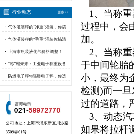
1、当称
行业动态
更多>>
过程中，会
·
气体灌装秤的“净重”灌装，你搞
明白了吗？
加。
·
气体灌装秤的“毛重”灌装你搞清
楚了吗？
2、当称
·
上海市瓶装液化气价格调整！
于中间轮胎
·
“称”霸未来：工业电子称重设备
的“智”与“重”
小，最终为
·
防爆电子秤vs隔爆电子秤，你选
对了吗？
检测)而一
过的道路，
3、动态
公司地址：上海市浦东新区川沙路
如果将拉杆
3509弄61号