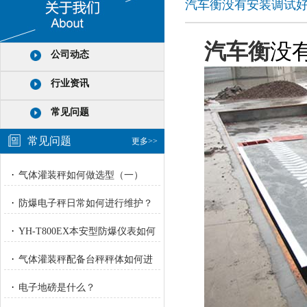
汽车衡没有安装调试
汽车衡
没
公司动态
行业资讯
常见问题
常见问题
更多>>
·
气体灌装秤如何做选型（一）
·
防爆电子秤日常如何进行维护？
·
YH-T800EX本安型防爆仪表如何
进行校正？
·
气体灌装秤配备台秤秤体如何进
行重量校正标定？
·
电子地磅是什么？