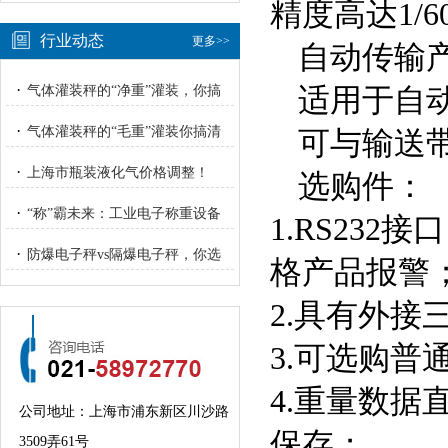
精度高达1/600
行业动态
更多>>
自动传输
·
适用于自
气体灌装秤的“净重”灌装，你搞
明白了吗？
·
气体灌装秤的“毛重”灌装你搞清
可与输送
楚了吗？
·
上海市瓶装液化气价格调整！
选购件：
·
“称”霸未来：工业电子称重设备
1.RS23
的“智”与“重”
·
防爆电子秤vs隔爆电子秤，你选
格产品报警
对了吗？
2.具有外接
3.可选购
4.重量数据
公司地址：上海市浦东新区川沙路
保存；
3509弄61号