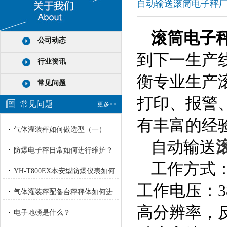
自动输送滚筒电子秤
滚筒电子
公司动态
到下一生产
行业资讯
衡专业生产
常见问题
打印、报警
常见问题
更多>>
有丰富的经
·
气体灌装秤如何做选型（一）
自动输送
·
防爆电子秤日常如何进行维护？
工作方式：
·
YH-T800EX本安型防爆仪表如何
工作电压：380V
进行校正？
·
气体灌装秤配备台秤秤体如何进
行重量校正标定？
高分辨率，
·
电子地磅是什么？