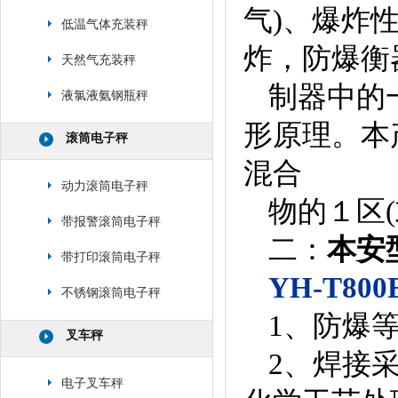
气)、爆炸
低温气体充装秤
炸，防爆衡
天然气充装秤
制器中的
液氯液氨钢瓶秤
形原理。本
滚筒电子秤
混合
动力滚筒电子秤
物的１区
带报警滚筒电子秤
二：
本安
带打印滚筒电子秤
YH-T8
不锈钢滚筒电子秤
1、防爆等级
叉车秤
2、焊接
电子叉车秤