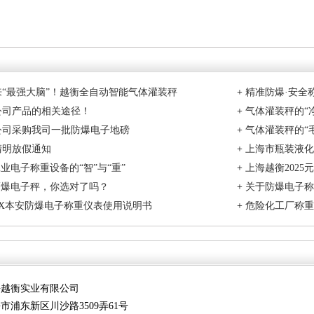
“最强大脑”！越衡全自动智能气体灌装秤
+
精准防爆·安全
公司产品的相关途径！
+
气体灌装秤的“
公司采购我司一批防爆电子地磅
+
气体灌装秤的“
5清明放假通知
+
上海市瓶装液化
工业电子称重设备的“智”与“重”
+
上海越衡2025
隔爆电子秤，你选对了吗？
+
关于防爆电子称
00EX本安防爆电子称重仪表使用说明书
+
危险化工厂称重
海越衡实业有限公司
市浦东新区川沙路3509弄61号