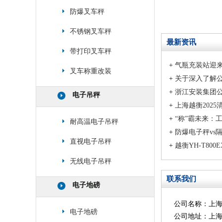
防爆叉车秤
不锈钢叉车秤
最新资讯
带打印叉车秤
+
气瓶充装站迎来
叉车称重改装
+
关于深入了解
+
浙江安装集团
电子吊秤
+
上海越衡202
+
“称”霸未来：
耐高温电子吊秤
+
防爆电子秤vs
直视电子吊秤
+
越衡YH-T8
无线电子吊秤
联系我们
电子地磅
公司名称：上
电子地磅
公司地址：上海