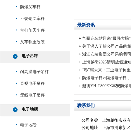
防爆叉车秤
不锈钢叉车秤
最新资讯
带打印叉车秤
+
气瓶充装站迎来“最强大脑
叉车称重改装
+
关于深入了解公司产品的
+
浙江安装集团公司采购我
电子吊秤
+
上海越衡2025清明放假通
+
“称”霸未来：工业电子称重设
耐高温电子吊秤
+
防爆电子秤vs隔爆电子秤
直视电子吊秤
+
越衡YH-T800EX本安
无线电子吊秤
联系我们
电子地磅
公司名称：上海越衡实业有
电子地磅
公司地址：上海市浦东新区川