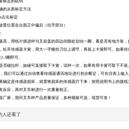
要标定的砝码
确的从新标定方法
m左右标定
放置位置在台面正中偏后（拉手部分）
：
最高，用纸片插进秤与叉齿盖的四边间隙处划动一圈，看是否有地方靠，
，松开传感器卡簧，用大一字螺丝刀往上调节，再装上卡簧即可。如果传
2-3圈即可。
是否碰拉杆，如碰可直接取下卡簧，试秤一次，如果有用卡簧可取下不装
器，我们可以通过自动查看传感器通讯地址进行初步断定，可在仪表上输入11
果确定是传感器损坏，就需将损坏的传感器拧下来，按照说明书上的接线方
有反应，再对叉车称进行一次重量校正。
器厂家，我司叉车秤产品质量保证，多种规格可选，现货可发！
的人还看了