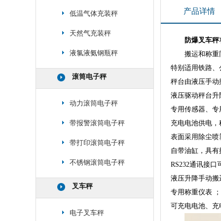
产品详情
低温气体充装秤
天然气充装秤
防爆叉车秤
液氯液氨钢瓶秤
搬运和称重
特别适用铁路、
滚筒电子秤
秤台由液压手动
液压驱动秤台升
动力滚筒电子秤
专用传感器、专
带报警滚筒电子秤
充电电池供电，
表面采用除尘喷
带打印滚筒电子秤
自带油缸，具有
不锈钢滚筒电子秤
RS232通讯
液压升降手动搬
叉车秤
专用称重仪表 ；
可充电电池、充
电子叉车秤