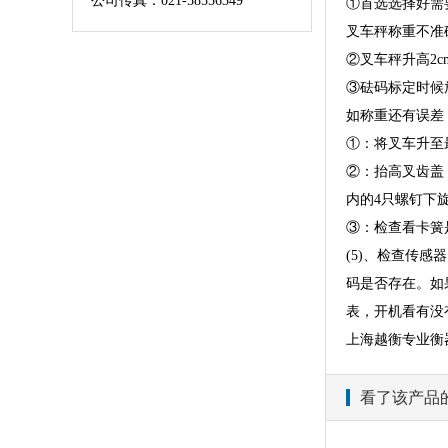
公司传真：021-58556349
①首选选择好需
叉车秤称重不准
②叉车秤升高2c
③砝码标定时候
如称重还有误差
①：将叉车升至
②：抬高叉齿盖
内的4只螺钉下旋
③：检查看卡簧
(5)、检查传感
码是否存在。如
表，开机看有没
上海越衡专业衡
看了该产品