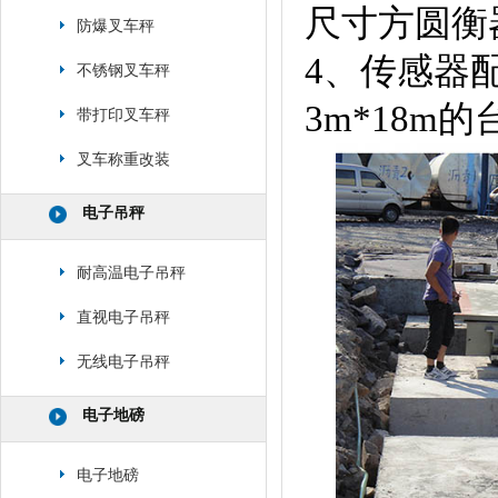
尺寸方圆衡
防爆叉车秤
4、传感器配
不锈钢叉车秤
3m*18m
带打印叉车秤
叉车称重改装
电子吊秤
耐高温电子吊秤
直视电子吊秤
无线电子吊秤
电子地磅
电子地磅