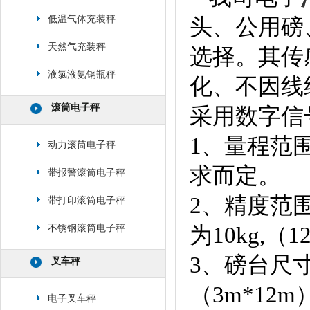
低温气体充装秤
头、公用磅
天然气充装秤
选择。其传
液氯液氨钢瓶秤
化、不因线
滚筒电子秤
采用数字信
1、量程范围
动力滚筒电子秤
求而定。
带报警滚筒电子秤
2、精度范围：
带打印滚筒电子秤
为10kg,（1
不锈钢滚筒电子秤
3、磅台尺寸：
叉车秤
（3m*12m
电子叉车秤