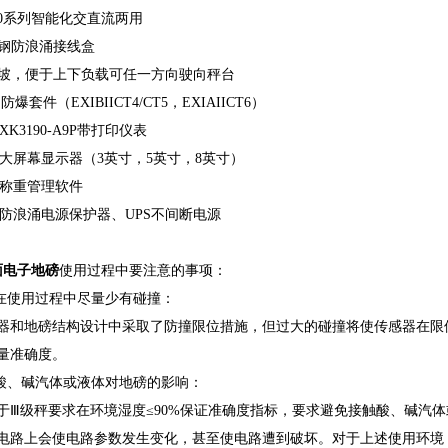
90系列智能化交直流两用
钢防浪涌接线盒
坡，便于上下负载可任一方向驶向秤台
爆套件（EXIBIICT4/CT5，EXIAIICT6）
190-A9P带打印仪表
幕显示器（3英寸，5英寸，8英寸）
重管理软件
涌电源保护器、UPS不间断电源
面电子地磅
使用过程中要注意的事项：
磅在使用过程中尽量少有碰撞：
器和地磅结构设计中采取了防撞限位措施，但过大的碰撞将使传感器在限
量准确度。
和酸、碱汽体或液体对地磅的影响：
于Ⅲ级秤要求在环境湿度≤90%保证准确度指标，要求避免接触酸、碱汽体
电路上会使电路参数发生变化，甚至使电路遭到破坏。对于上述使用环境