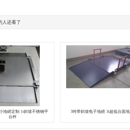
的人还看了
小地磅定制 1t斜坡不锈钢平
3吨带斜坡电子地磅 3t超低台面
台秤