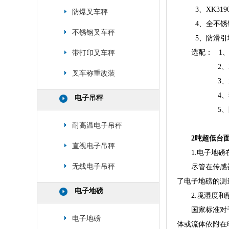
3、XK31
防爆叉车秤
4、全不锈
不锈钢叉车秤
5、防滑引
选配： 1、防
带打印叉车秤
2、XK3
叉车称重改装
3、大屏
4、称
电子吊秤
5、防浪
耐高温电子吊秤
2吨超低台
直视电子吊秤
1.电子地
无线电子吊秤
尽管在传感
了电子地磅的测
电子地磅
2.境湿度
国家标准对
电子地磅
体或流体依附在