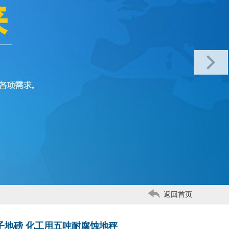
返回首页
子地磅 化工用五吨耐腐蚀地秤