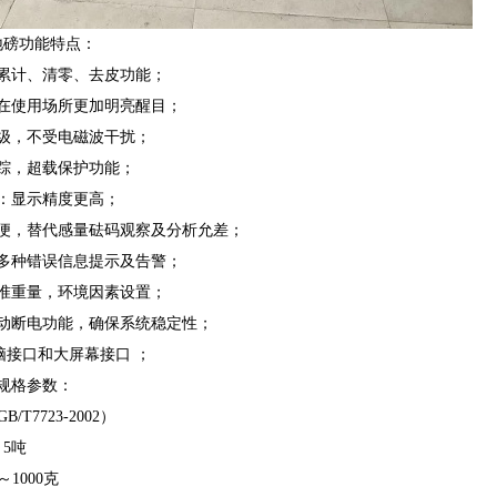
地磅功能特点：
累计、清零、去皮功能；
在使用场所更加明亮醒目；
级，不受电磁波干扰；
踪，超载保护功能；
：显示精度更高；
便，替代感量砝码观察及分析允差；
多种错误信息提示及告警；
准重量，环境因素设置；
动断电功能，确保系统稳定性；
电脑接口和大屏幕接口 ；
规格参数：
/T7723-2002）
5吨
～1000克