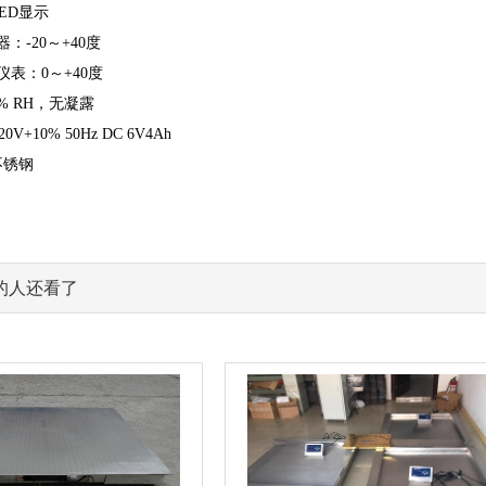
ED显示
：-20～+40度
表：0～+40度
% RH，无凝露
V+10% 50Hz DC 6V4Ah
不锈钢
的人还看了