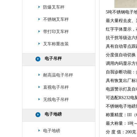
防爆叉车秤
5吨不锈钢电子
不锈钢叉车秤
最大量程去皮、
红字字体显示，
带打印叉车秤
抗干扰等级达六
叉车称重改装
具有自动零点跟
分度值自动切换
电子吊秤
调用内码显示方
自我诊断功能：
耐高温电子吊秤
具有恢复出厂标
直视电子吊秤
电源警示灯及自
可选配RS232
无线电子吊秤
不锈钢电子地磅
电子地磅
称重精度：III（GB
最大称量：1吨～
电子地磅
分 度 值：200克