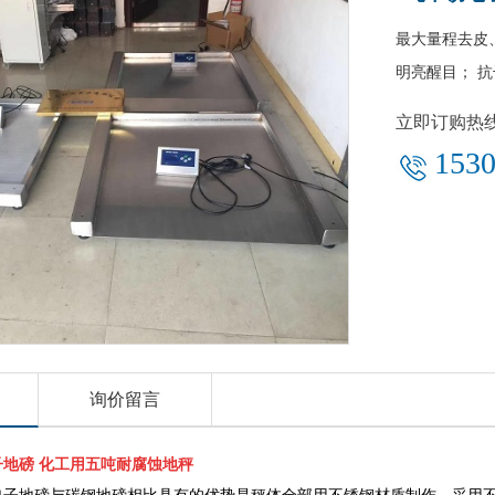
最大量程去皮
明亮醒目； 
立即订购热
1530
询价留言
子地磅 化工用五吨耐腐蚀地秤